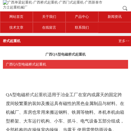
网站首页
关于我们
产品中心
新闻资讯
技术文章
在线留言
联系我们
桥式起重机
更多>>
广西QA型电磁桥式起重机
广西QA型电磁桥式起重机
QA型电磁
桥式起重机
适用于冶金工厂在室内或露天的固定跨
度间较繁重的装卸及搬运具有磁性的黑色金属制品与材料。在
机械厂、库房也常用来搬运钢料、铁屑等物料。本机本机由箱
型桥架、大车运行机构、小车、抓斗、电气设备五部分组成，
全部机构均在操纵室内操纵。当露天 使用需带防雨设备。