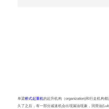
单梁
桥式起重机
的起升机构（organization)
久了之后，有一部分减速机会出现漏油现象，润滑油(Lubric