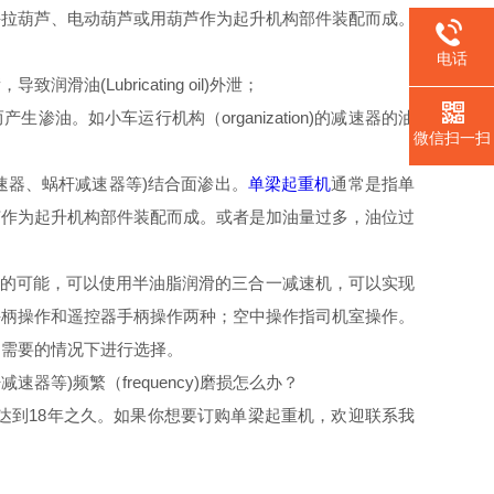
手拉葫芦、电动葫芦或用葫芦作为起升机构部件装配而成。
电话
Lubricating oil)外泄；
。如小车运行机构（organization)的减速器的油
微信扫一扫
齿轮减速器、蜗杆减速器等)结合面渗出。
单梁起重机
通常是指单
芦作为起升机构部件装配而成。或者是加油量过多，油位过
生的可能，可以使用半油脂润滑的三合一减速机，可以实现
手柄操作和遥控器手柄操作两种；空中操作指司机室操作。
同需要的情况下进行选择。
等)频繁（frequency)磨损怎么办？
达到18年之久。如果你想要订购单梁起重机，欢迎联系我