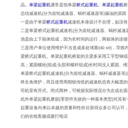
品。
单梁起重机
通常是指单梁
桥式起重机
。
单梁起重机
桥
总结减速机(分为齿轮减速器、蜗杆减速器等)漏油的原因
一是由于单梁
桥式起重机
减速机本身设计不合理，如没有设计
二是单梁桥式起重机减速机(分为齿轮减速器、蜗杆减速器等
池是由上下箱体组成，因为长时间的运行，两箱体的连接
三是用户单位使用维护不当造成多处堵塞(dǔ sè)，导致内部
梁桥式起重机。单梁起重机桥架的主梁多采用工字型钢或
高；紧固螺栓(组成:头部和螺杆组成)长时间没人紧固、维
单梁桥式起重机减速机(分为齿轮减速器、蜗杆减速器等
终生免维护，而且使用周期较传统的减速机也有大幅度的
司机室有开式、闭式两种，可根据实际情况分为左或右面
此外单梁起重机磨损(零部件失效的一种基本类型)对其有一
起重设备向来以卓越的质量和性价比获得众多公司认可，
们的在线客服或拨打电话