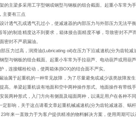
架的主梁多采用工字型钢或钢型与钢板的组合截面。起重小车常为
，主要有三点
透气孔或透气孔过小，使减速器的内部压力与外部压力无法平衡，导致润滑油(
)的制造精度达不到要求，箱体接合面精度不够，导致密封不严而产生渗油
面密封不严易漏油。
压力过高，润滑油(Lubricating oil)在压力下沿减速机(分为
钢型与钢板的组合截面。起重小车常为手拉葫芦、电动葫芦或用葫
护，连接螺栓松动，使两箱体(BOX)的结合面不严实。
)漏油属于起重机的一种常见故障，为了尽量避免或减少该类故障发
提高。单梁起重机设有地面和空中两种操作形式。地面操作有带线
安装两种形式，入门方向有侧面及端面两种，以满足用户在各种不
定影响，关于这点请看文章起重机械减速机(分为齿轮减速器、蜗杆减速器
23年来一直致力于为客户提供精准的物料解决方案，使用周期可以